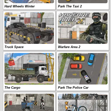
Hard Wheels Winter
Park The Taxi 2
Truck Space
Warfare Area 2
The Cargo
Park The Police Car